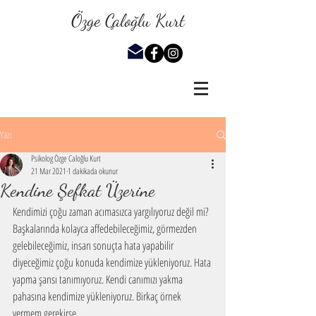
Özge Çaloğlu Kurt
Yazı
Psikolog Özge Caloğlu Kurt
21 Mar 2021
1 dakikada okunur
Kendine Şefkat Üzerine
Kendimizi çoğu zaman acımasızca yargılıyoruz değil mi? 
Başkalarında kolayca affedebileceğimiz, görmezden 
gelebileceğimiz, insan sonuçta hata yapabilir 
diyeceğimiz çoğu konuda kendimize yükleniyoruz. Hata 
yapma şansı tanımıyoruz. Kendi canımızı yakma 
pahasına kendimize yükleniyoruz. Birkaç örnek 
vermem gerekirse,