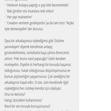
· ‘ Herkesin kolayca yaptığı o şeyi bile beceremedin’
· ‘ Bak gördün mü insanlara rezil oldun’
· ‘ Her şeyi mahvettim’
· ‘ Cevabını vermem gerekiyordu’ ya da tam tersi ‘ Keşke 
öyle demeseydim’ der dururuz. 
Oysa bir arkadaşımıza söylediğimiz gibi ‘Üzülme 
yanındayım’ diyerek kendimize anlayış 
gösterebilmemiz, zorluklarla başa çıkma direncimizi 
arttırır. Peki bunu nasıl yapacağız? Gelin beraber 
inceleyelim. Diyelim ki herhangi bir konuda başarısız 
olduğunuzu, hatalı olduğunuzu düşünüyorsunuz ve 
bunun pişmanlığını yaşıyorsunuz. Çok sevdiğiniz bir 
arkadaşınızı hayal edin. O size, sizin kendinizle ilgili 
söylediğiniz her cümleyi kendisi için söylüyor. 
Ona ne dersiniz?
Hangi sözcükleri kullanırsınız?
Nasıl bir ses tonuyla konuşursunuz?