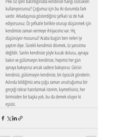
Peki siz işleri batırdığınızda kendinize hangi sözcükleri 
kullanıyorsunuz? Çoğumuz için bu iki durumda fark 
vardır. Arkadaşınıza gösterdiğiniz şefkati siz de hak 
ediyorsunuz. Öz şefkatle birlikte oturup düşünmek için 
kendimize zaman vermeye ihtiyacımız var. Hiç 
düşünüyor musunuz? Acaba bugün ben neleri iyi 
yaptım diye. Sürekli kendimizi dövmek, öz yansıtma 
değildir. Sarılın kendinize şöyle kucak dolusu, aynaya 
bakın ve gülümseyin kendinize, hepimiz her gün 
aynaya bakıyoruz ancak sadece bakıyoruz. Görün 
kendinizi, gülümseyin kendinize, bir öpücük gönderin. 
Aslında bildiğimiz ama çoğu zaman unuttuğumuz bir 
gerçeği tekrar hatırlatmak isterim, kıymetlisiniz, her 
birimizden bir başka yok, bu da demek oluyor ki 
eşsiziz. 